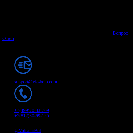
Служба поддержки
Мы готовы ответить на любые вопросы ежедневно с 08:00 до
00:00 по МСК.
Возможно, ответ на ваш вопрос уже есть на странице
Вопрос-
Ответ
.
Наши контакты:
E-mail:
support@vlc-help.com
Телефон:
+7(499)70-33-709
+7(812)30-99-125
Viber:
@VolcanoBot