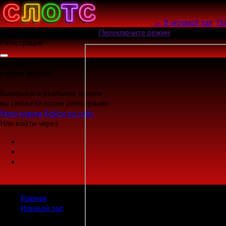
← В игровой зал
По
Вы играете в демо-режиме.
Переключите режим
и выигрывайте 
Регистрация
Вы играете
в демо режиме
Выигрывать реальные деньги
вы сможете после регистрации.
Регистрация
Войти на сайт
Или войти через:
Главная
Игровой зал
Demon Jack 27